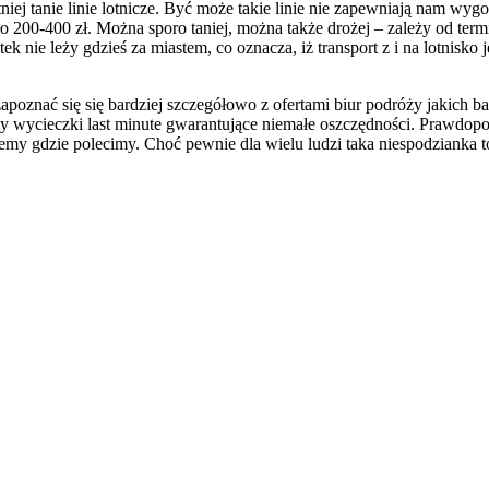
iej tanie linie lotnicze. Być może takie linie nie zapewniają nam wygo
ło 200-400 zł. Można sporo taniej, można także drożej – zależy od ter
ek nie leży gdzieś za miastem, co oznacza, iż transport z i na lotnisk
zapoznać się się bardziej szczegółowo z ofertami biur podróży jakich 
wycieczki last minute gwarantujące niemałe oszczędności. Prawdopodo
emy gdzie polecimy. Choć pewnie dla wielu ludzi taka niespodzianka 