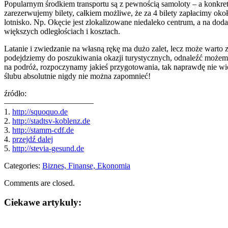
Popularnym środkiem transportu są z pewnością samoloty – a konkretn
zarezerwujemy bilety, całkiem możliwe, że za 4 bilety zapłacimy oko
lotnisko. Np. Okęcie jest zlokalizowane niedaleko centrum, a na dodat
większych odległościach i kosztach.
Latanie i zwiedzanie na własną rękę ma dużo zalet, lecz może warto 
podejdziemy do poszukiwania okazji turystycznych, odnaleźć możemy 
na podróż, rozpoczynamy jakieś przygotowania, tak naprawdę nie wi
ślubu absolutnie nigdy nie można zapomnieć!
źródło:
———————————
1.
http://squoquo.de
2.
http://stadtsv-koblenz.de
3.
http://stamm-cdf.de
4.
przejdź dalej
5.
http://stevia-gesund.de
Categories:
Biznes, Finanse, Ekonomia
Comments are closed.
Ciekawe artykuly: