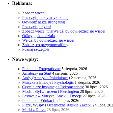
Reklama:
Zobacz więcej
Przeczytaj pełny artykuł tutaj
Odwiedź naszą stronę tutaj
Przeczytaj artykuł
Zobacz więcej tutaj
Wejdź, by dowiedzieć się więcej
Odkryj, jak to działa
Wejdź, by dowiedzieć się więcej
Zobacz, co przygotowaliśmy
Poznaj szczegóły
Nowe wpisy:
Poradniki Fotograficzne
5 sierpnia, 2026
Amatorzy na Start
4 sierpnia, 2026
Andy (Ameryka Południowa)
2 sierpnia, 2026
Muzyka a Emocje i Psychologia
1 sierpnia, 2026
Czytelnicze Inspiracje i Rekomendacje
30 lipca, 2026
Moda i Styl z Tuszem i Piercingiem
28 lipca, 2026
Festiwale – Muzyka, Smaki i Emocje
27 lipca, 2026
Poradniki i Edukacja
25 lipca, 2026
Plaże, Wyspy i Oceaniczne Rajskie Zakątki
24 lipca, 20
Marki z Duszą
23 lipca, 2026