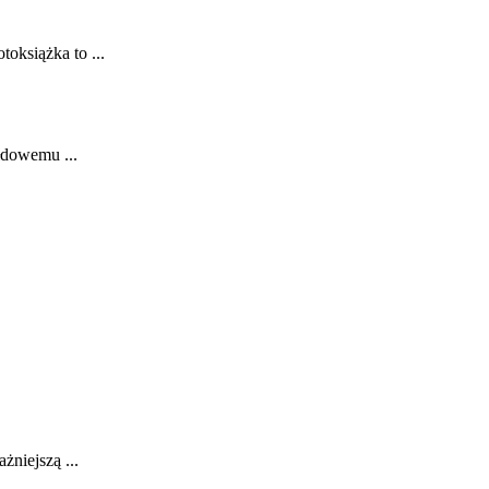
oksiążka to ...
ełdowemu ...
żniejszą ...