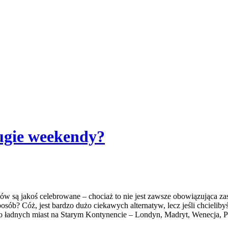
ugie weekendy?
ubów są jakoś celebrowane – chociaż to nie jest zawsze obowiązująca z
osób? Cóż, jest bardzo dużo ciekawych alternatyw, lecz jeśli chciel
o ładnych miast na Starym Kontynencie – Londyn, Madryt, Wenecja, P