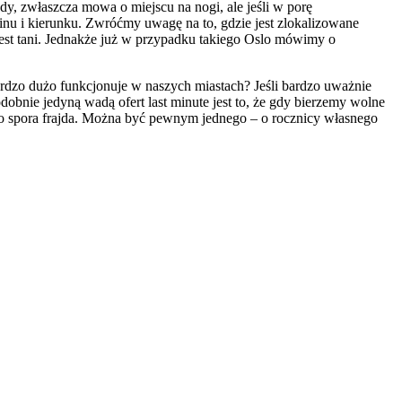
dy, zwłaszcza mowa o miejscu na nogi, ale jeśli w porę
minu i kierunku. Zwróćmy uwagę na to, gdzie jest zlokalizowane
o jest tani. Jednakże już w przypadku takiego Oslo mówimy o
bardzo dużo funkcjonuje w naszych miastach? Jeśli bardzo uważnie
bnie jedyną wadą ofert last minute jest to, że gdy bierzemy wolne
to spora frajda. Można być pewnym jednego – o rocznicy własnego